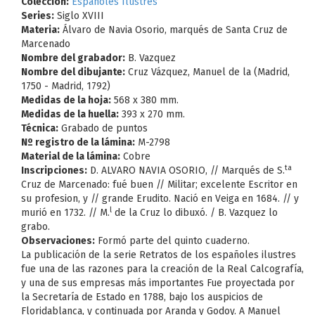
Colección:
Españoles Ilustres
Series:
Siglo XVIII
Materia:
Álvaro de Navia Osorio, marqués de Santa Cruz de
Marcenado
Nombre del grabador:
B. Vazquez
Nombre del dibujante:
Cruz Vázquez, Manuel de la (Madrid,
1750 - Madrid, 1792)
Medidas de la hoja:
568 x 380 mm.
Medidas de la huella:
393 x 270 mm.
Técnica:
Grabado de puntos
Nº registro de la lámina:
M-2798
Material de la lámina:
Cobre
ta
Inscripciones:
D. ALVARO NAVIA OSORIO, // Marqués de S.
Cruz de Marcenado: fué buen // Militar; excelente Escritor en
su profesion, y // grande Erudito. Nació en Veiga en 1684. // y
l
murió en 1732. // M.
de la Cruz lo dibuxó. / B. Vazquez lo
grabo.
Observaciones:
Formó parte del quinto cuaderno.
La publicación de la serie Retratos de los españoles ilustres
fue una de las razones para la creación de la Real Calcografía,
y una de sus empresas más importantes Fue proyectada por
la Secretaría de Estado en 1788, bajo los auspicios de
Floridablanca, y continuada por Aranda y Godoy. A Manuel