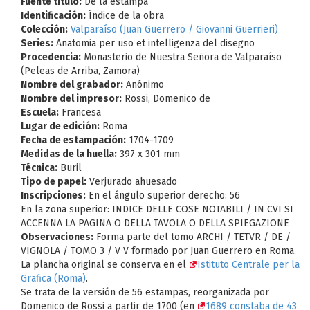
Fuente título:
De la estampa
Identificación:
Índice de la obra
Colección:
Valparaíso (Juan Guerrero / Giovanni Guerrieri)
Series:
Anatomia per uso et intelligenza del disegno
Procedencia:
Monasterio de Nuestra Señora de Valparaíso
(Peleas de Arriba, Zamora)
Nombre del grabador:
Anónimo
Nombre del impresor:
Rossi, Domenico de
Escuela:
Francesa
Lugar de edición:
Roma
Fecha de estampación:
1704-1709
Medidas de la huella:
397 x 301 mm
Técnica:
Buril
Tipo de papel:
Verjurado ahuesado
Inscripciones:
En el ángulo superior derecho: 56
En la zona superior: INDICE DELLE COSE NOTABILI / IN CVI SI
ACCENNA LA PAGINA O DELLA TAVOLA O DELLA SPIEGAZIONE
Observaciones:
Forma parte del tomo ARCHI / TETVR / DE /
VIGNOLA / TOMO 3 / V V formado por Juan Guerrero en Roma.
La plancha original se conserva en el
Istituto Centrale per la
Grafica (Roma)
.
Se trata de la versión de 56 estampas, reorganizada por
Domenico de Rossi a partir de 1700 (en
1689 constaba de 43