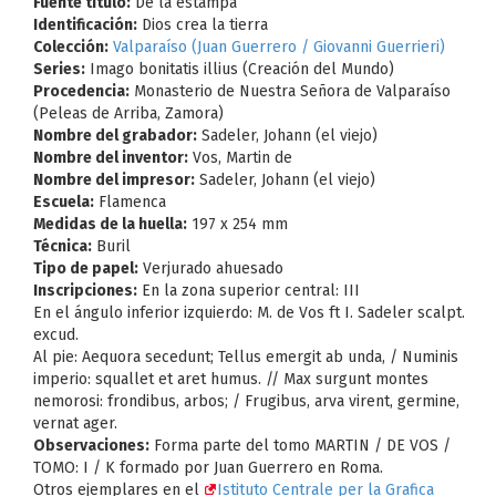
Fuente título:
De la estampa
Identificación:
Dios crea la tierra
Colección:
Valparaíso (Juan Guerrero / Giovanni Guerrieri)
Series:
Imago bonitatis illius (Creación del Mundo)
Procedencia:
Monasterio de Nuestra Señora de Valparaíso
(Peleas de Arriba, Zamora)
Nombre del grabador:
Sadeler, Johann (el viejo)
Nombre del inventor:
Vos, Martin de
Nombre del impresor:
Sadeler, Johann (el viejo)
Escuela:
Flamenca
Medidas de la huella:
197 x 254 mm
Técnica:
Buril
Tipo de papel:
Verjurado ahuesado
Inscripciones:
En la zona superior central: III
En el ángulo inferior izquierdo: M. de Vos ft I. Sadeler scalpt.
excud.
Al pie: Aequora secedunt; Tellus emergit ab unda, / Numinis
imperio: squallet et aret humus. // Max surgunt montes
nemorosi: frondibus, arbos; / Frugibus, arva virent, germine,
vernat ager.
Observaciones:
Forma parte del tomo MARTIN / DE VOS /
TOMO: I / K formado por Juan Guerrero en Roma.
Otros ejemplares en el
Istituto Centrale per la Grafica