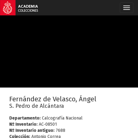
Fernández de Velasco, Ángel
S. Pedro de Alcántara
Departamento:
Calcografía Nacional
Nº Inventario:
AC-08501
Nº Inventario antiguo:
7688
Colección:
Antonio Correa