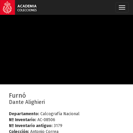
Furnó
Dante Alighieri
Departamento:
Calcografía Nacional
Nº Inventario:
AC-08506
Nº Inventario antiguo:
3179
Colección:
Antonio Correa