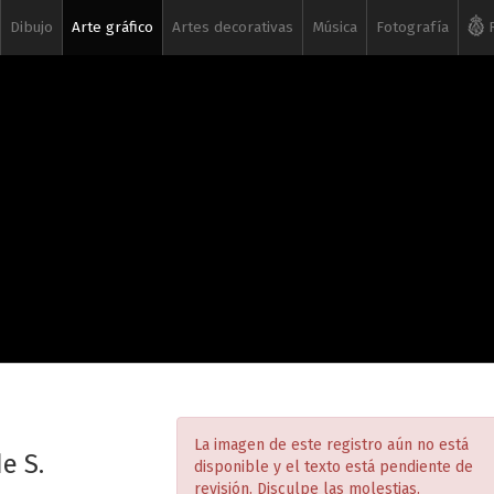
Dibujo
Arte gráfico
Artes decorativas
Música
Fotografía
R
La imagen de este registro aún no está
e S.
disponible y el texto está pendiente de
revisión. Disculpe las molestias.