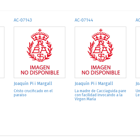
AC-07143
AC-07144
A
Joaquín Pi i Margall
Joaquín Pi i Margall
Jo
Cristo crucificado en el
La madre de Cacciaguida pare
Un
paraiso
con facilidad invocando a la
Le
Virgen María