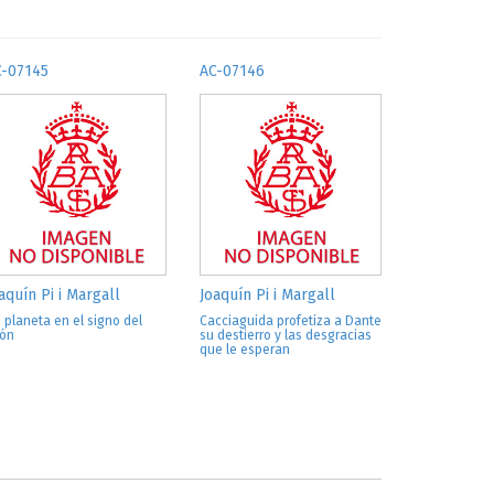
C-07145
AC-07146
aquín Pi i Margall
Joaquín Pi i Margall
 planeta en el signo del
Cacciaguida profetiza a Dante
ón
su destierro y las desgracias
que le esperan