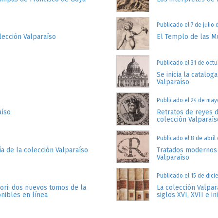
Publicado el 7 de julio 
lección Valparaíso
El Templo de las Mu
Publicado el 31 de oct
Se inicia la catalog
Valparaíso
Publicado el 24 de may
aíso
Retratos de reyes d
colección Valparaís
Publicado el 8 de abril
ía de la colección Valparaíso
Tratados modernos d
Valparaíso
Publicado el 15 de dic
lori: dos nuevos tomos de la
La colección Valpa
onibles en línea
siglos XVI, XVII e in