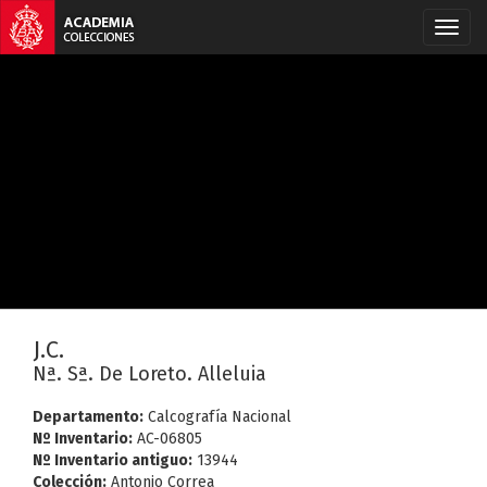
J.C.
Nª. Sª. De Loreto. Alleluia
Departamento:
Calcografía Nacional
Nº Inventario:
AC-06805
Nº Inventario antiguo:
13944
Colección:
Antonio Correa