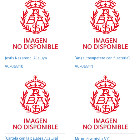
Jesús Nazareno. Alleluya
[Ángel trompetero con filacteria]
AC-06810
AC-06811
[Cartela con la palabra Alleluia]
Monogramista V.C.