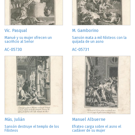
Vic. Pasqual
M. Gamborino
Manué y su mujer ofrecen un
Sansón mata a mil filisteos con la
sacrificio al Señor
quijada de un asno
AC-05730
AC-05731
Más, Julián
Manuel Albuerne
Sansón destruye el templo de los
Efrateo carga sobre el asno el
Filisteos
cadáver de su mujer