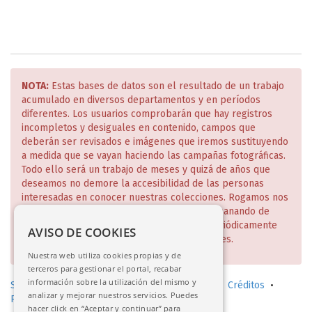
NOTA:
Estas bases de datos son el resultado de un trabajo
acumulado en diversos departamentos y en períodos
diferentes. Los usuarios comprobarán que hay registros
incompletos y desiguales en contenido, campos que
deberán ser revisados e imágenes que iremos sustituyendo
a medida que se vayan haciendo las campañas fotográficas.
Todo ello será un trabajo de meses y quizá de años que
deseamos no demore la accesibilidad de las personas
interesadas en conocer nuestras colecciones. Rogamos nos
disculpen estas deficiencias que iremos subsanando de
manera escalonada y de lo cual daremos periódicamente
AVISO DE COOKIES
cuenta en nuestra página web y redes sociales.
Nuestra web utiliza cookies propias y de
terceros para gestionar el portal, recabar
información sobre la utilización del mismo y
Solicitud de consulta en sala (investigadores)
•
Créditos
•
analizar y mejorar nuestros servicios. Puedes
Política de privacidad
•
Aviso legal
hacer click en “Aceptar y continuar” para