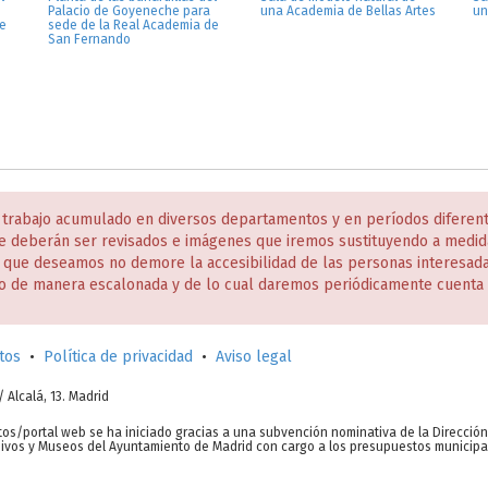
Palacio de Goyeneche para
una Academia de Bellas Artes
un
de
sede de la Real Academia de
San Fernando
 trabajo acumulado en diversos departamentos y en períodos diferen
e deberán ser revisados e imágenes que iremos sustituyendo a medida
s que deseamos no demore la accesibilidad de las personas interesa
o de manera escalonada y de lo cual daremos periódicamente cuenta 
tos
•
Política de privacidad
•
Aviso legal
c/ Alcalá, 13. Madrid
tos/portal web se ha iniciado gracias a una subvención nominativa de la Direcció
chivos y Museos del Ayuntamiento de Madrid con cargo a los presupuestos municipa