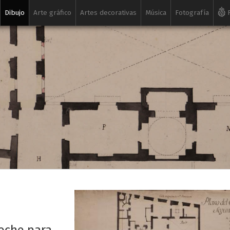
Dibujo
Arte gráfico
Artes decorativas
Música
Fotografía
R