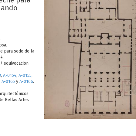
eche para
rnando
.
osa.
e para sede de la
4.
 / equivocacion
3
,
A-0154
,
A-0155
,
,
A-0165
y
A-0166
.
arquitectónicos
de Bellas Artes