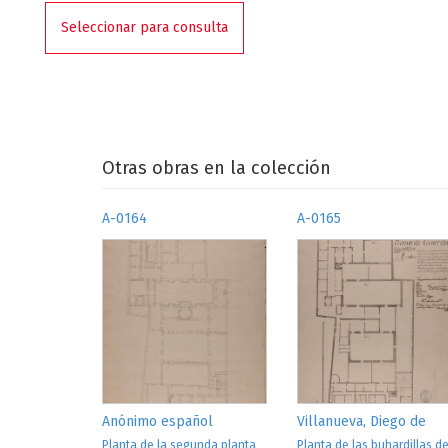
Seleccionar para consulta
Otras obras en la colección
A-0164
A-0165
Anónimo español
Villanueva, Diego de
Planta de la segunda planta
Planta de las buhardillas de