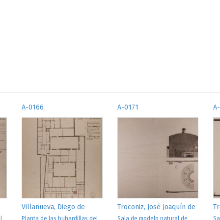
A-0166
A-0171
A
Villanueva, Diego de
Troconiz, José Joaquín de
Tr
l
Planta de las buhardillas del
Sala de modelo natural de
Sa