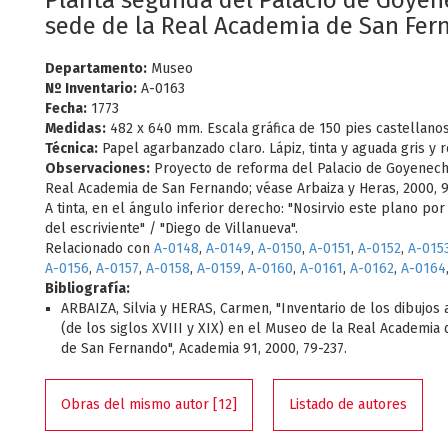
Planta segunda del Palacio de Goyen
sede de la Real Academia de San Fe
Departamento:
Museo
Nº Inventario:
A-0163
Fecha:
1773
Medidas:
482 x 640 mm. Escala gráfica de 150 pies castellanos
Técnica:
Papel agarbanzado claro. Lápiz, tinta y aguada gris y r
Observaciones:
Proyecto de reforma del Palacio de Goyenech
Real Academia de San Fernando; véase Arbaiza y Heras, 2000, 9
A tinta, en el ángulo inferior derecho: "Nosirvio este plano por
del escriviente" / "Diego de Villanueva".
Relacionado con
A-0148
,
A-0149
,
A-0150
,
A-0151
,
A-0152
,
A-015
A-0156
,
A-0157
,
A-0158
,
A-0159
,
A-0160
,
A-0161
,
A-0162
,
A-0164
Bibliografía:
ARBAIZA, Silvia y HERAS, Carmen, "Inventario de los dibujos 
(de los siglos XVIII y XIX) en el Museo de la Real Academia 
de San Fernando", Academia 91, 2000, 79-237.
Obras del mismo autor [12]
Listado de autores