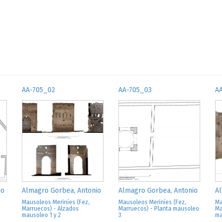
AA-705_02
AA-705_03
A
io
Almagro Gorbea, Antonio
Almagro Gorbea, Antonio
Al
Mausoleos Meriníes (Fez,
Mausoleos Meriníes (Fez,
Ma
Marruecos) - Alzados
Marruecos) - Planta mausoleo
Ma
mausoleo 1 y 2
3
ma