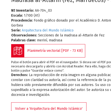
Madrasa al-Attarin (Fez, Marruecos) -
Nº Inventario:
AA-704_03
Escala:
1/100 (A1)
Procedencia:
Fondo gráfico donado por el Académico D. Anton
Gorbea
Serie:
Arquitectura del Mundo Islámico
Observaciones:
Secciones de la madrasa al-Attarin de Fez
Palabras clave:
meriní, madrasa
Planimetría vectorial [PDF - 73 KB]
Pulse el botón para abrir el PDF en el navegador. Si desea ver el PDF p
necesario descargarlo y abrirlo con Acrobat Reader. Para ello, haga cli
botón y pulse "Guardar enlace como".
Derechos:
La reproducción de esta imagen en alguna publicac
constar con claridad su autoría, así como la referencia de la p
hubiera sido previamente difundida por sus autores. Su uso c
supeditado a la expresa autorización del autor. Se autoriza su 
docencia e investigación.
Volver a 'Arquitectura del Mundo Islámico'