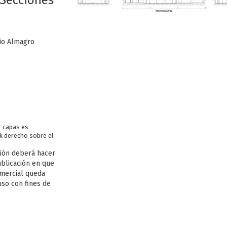
 Secciones
io Almagro
or capas es
ck derecho sobre el
ión deberá hacer
ublicación en que
omercial queda
uso con fines de