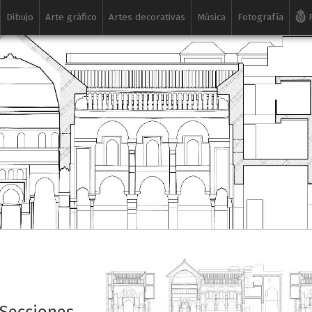
Dibujo
Arte gráfico
Artes decorativas
Música
Fotografía
R