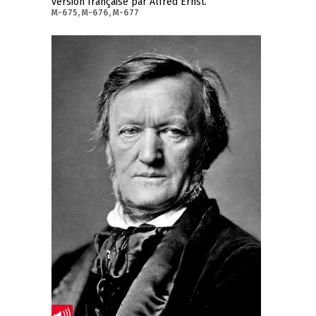
version française par Alfred Ernst.
M-675, M-676, M-677