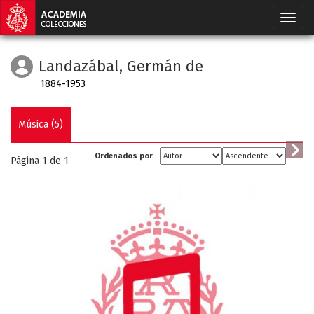
Landazábal, Germán de
1884-1953
Música (5)
Ordenados por
Página 1 de
1