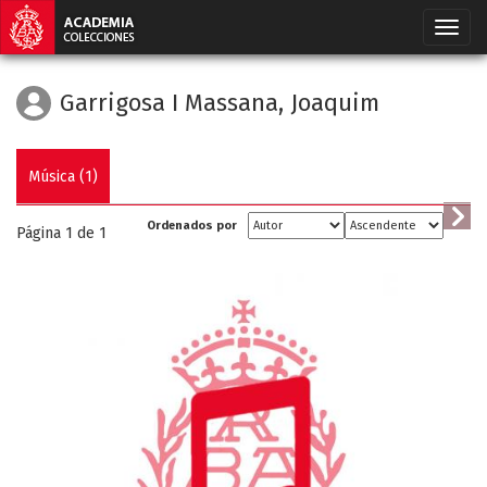
Garrigosa I Massana, Joaquim
Música (1)
Ordenados por
Página 1 de
1