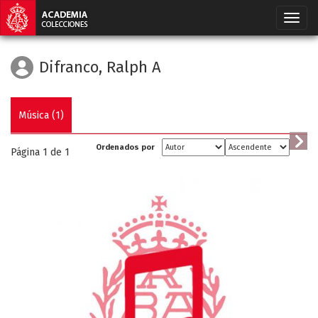
Difranco, Ralph A
Música (1)
Ordenados por
Página 1 de
1