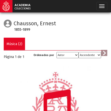
Chausson, Ernest
1855-1899
Música (2)
Ordenados por
Página 1 de
1