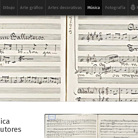
Dibujo
Arte gráfico
Artes decorativas
Música
Fotografía
R
ica
autores