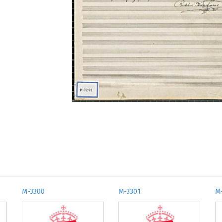
M-3300
M-3301
M