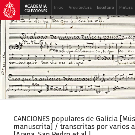
Inicio
Arquitectura
Escultura
Pintura
CANCIONES populares de Galicia [Mús
manuscrita] / transcritas por varios 
[Arana, San Pedro et al.].