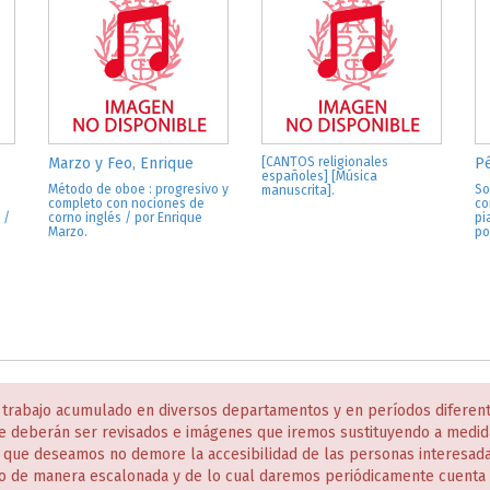
Marzo y Feo, Enrique
[CANTOS religionales
Pé
españoles] [Música
Método de oboe : progresivo y
So
manuscrita].
completo con nociones de
co
 /
corno inglés / por Enrique
pi
Marzo.
po
 trabajo acumulado en diversos departamentos y en períodos diferen
e deberán ser revisados e imágenes que iremos sustituyendo a medida
s que deseamos no demore la accesibilidad de las personas interesa
o de manera escalonada y de lo cual daremos periódicamente cuenta 