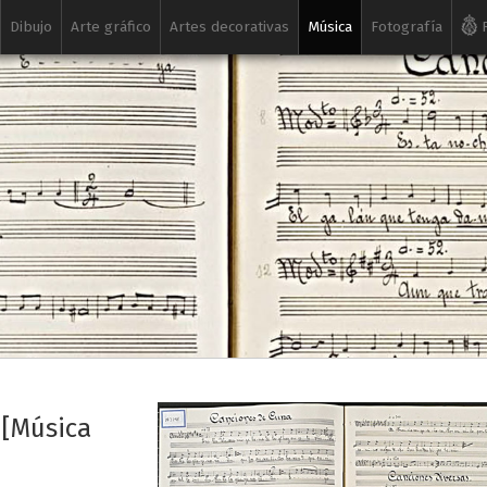
Dibujo
Arte gráfico
Artes decorativas
Música
Fotografía
R
 [Música