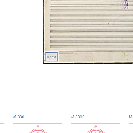
M-330
M-3300
M