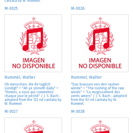
cantata by W. Rummel.
M-3025
M-3026
Rummel, Walter
Rummel, Walter
Oh menschen, die ihr täglich
"Das brausen von den rauhen
sündigt" = "Ah ye sinneth daily" =
winde" = "The rushing of the raw
"Homes, o vous qui commettez
winds" = "Le mugissement des
chaque jour le péché" / J. S. Bach ;
vents amers" / J. S. Bach ; adopted
adopted from the 122 nd cantata by
from the 92 nd cantata by W.
W. Rummel.
Rummel.
M-3027
M-3028