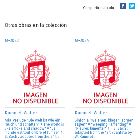
Compartir esta obra
Otras obras en la colección
M-3023
M-3024
Rummel, Walter
Rummel, Walter
Aria-Prelude "Die welt ist wie ein
Sinfonia "Weienen, klagen, sorgen,
rauch und schatten" = The world is
zagen" = "Weeping, lamenting" =
like smoke and shadow" = "Le
"Pleurer, lamenter" / J. S. Bach ;
monde est tout ombre et fumée" / J.
adapted from the 12 th cantata by
S. Bach ; adopted from the 94 th
W. Rummel.