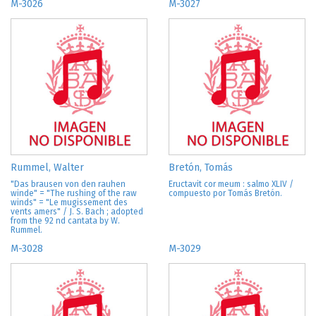
M-3026
M-3027
Rummel, Walter
Bretón, Tomás
"Das brausen von den rauhen
Eructavit cor meum : salmo XLIV /
winde" = "The rushing of the raw
compuesto por Tomás Bretón.
winds" = "Le mugissement des
vents amers" / J. S. Bach ; adopted
from the 92 nd cantata by W.
Rummel.
M-3028
M-3029