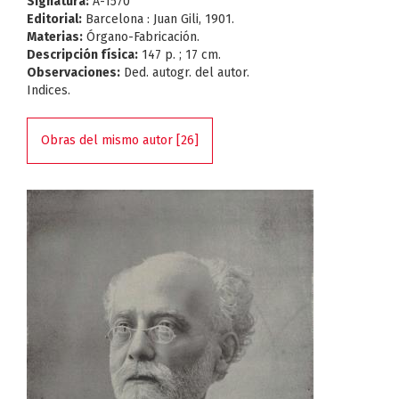
Signatura:
A-1570
Editorial:
Barcelona : Juan Gili, 1901.
Materias:
Órgano-Fabricación.
Descripción física:
147 p. ; 17 cm.
Observaciones:
Ded. autogr. del autor.
Indices.
Obras del mismo autor [26]