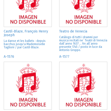
Castil-Blaze, François Henry
Teatro de Venecia
Joseph
Catàlogo di tutti i drammi per
musica recitati ne` Teatri di Venezia
La danse et les ballets : depuis
dall`anno 1637 ... fin all`anno
bacchus jusqu'a Mademoiselle
presente 1745 / posto in luce da
Taglioni / par Castil-Blaze.
Antonio Groppo.
A-1576
A-1577