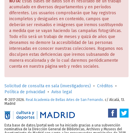
NOTA:
Estas bases de datos son el resultado de un trabajo
acumulado en diversos departamentos y en períodos
diferentes. Los usuarios comprobarán que hay registros
incompletos y desiguales en contenido, campos que
deberán ser revisados e imágenes que iremos sustituyendo
a medida que se vayan haciendo las campañas fotográficas.
Todo ello será un trabajo de meses y quizá de años que
deseamos no demore la accesibilidad de las personas
interesadas en conocer nuestras colecciones. Rogamos nos
disculpen estas deficiencias que iremos subsanando de
manera escalonada y de lo cual daremos periódicamente
cuenta en nuestra página web y redes sociales.
Solicitud de consulta en sala (investigadores)
•
Créditos
•
Política de privacidad
•
Aviso legal
© 2017-2026.
Real Academia de Bellas Artes de San Fernando
. c/ Alcalá, 13.
Madrid
Esta base de datos/portal web se ha iniciado gracias a una subvención
nominativa de la Dirección General de Bibliotecas, Archivos y Museos del
Ayuntamiento de Madrid con cargo a los presupuestos municipales de 2018