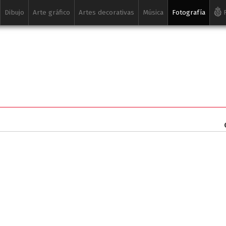
Dibujo
Arte gráfico
Artes decorativas
Música
Fotografía
R