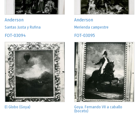
Anderson
Anderson
Santas Justa y Rufina
Merienda campestre
FOT-03094
FOT-03095
El Globo (Goya)
Goya. Fernando VII a caballo
(boceto)