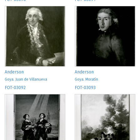
Anderson
Anderson
Goya. Juan de Villanueva
Goya. Moratín
FOT-03092
FOT-03093