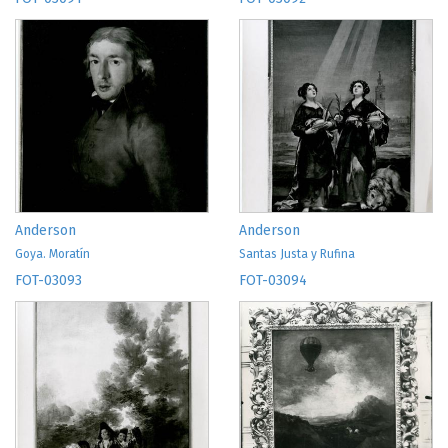
Anderson
Anderson
Goya. Moratín
Santas Justa y Rufina
FOT-03093
FOT-03094