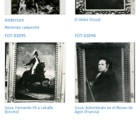
Anderson
El Globo (Goya)
Merienda campestre
FOT-03095
FOT-03096
Goya. Fernando VII a caballo
Goya. Autorretrato en el Museo de
(boceto)
Agen (Francia)