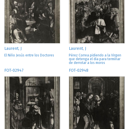
Laurent, J
Laurent, J
El Niño Jesús entre los Doctores
Pérez Correa pidiendo a la Virgen
que detenga el dia para terminar
de derrotar a los moros
FOT-02947
FOT-02948