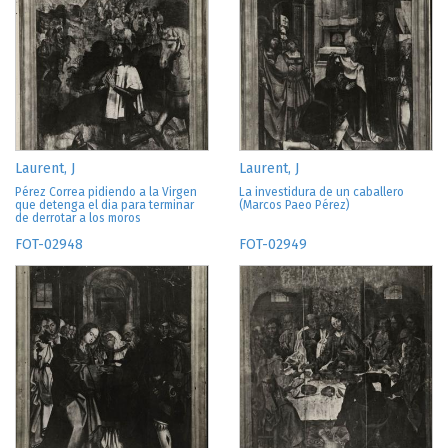
Laurent, J
Laurent, J
Pérez Correa pidiendo a la Virgen
La investidura de un caballero
que detenga el dia para terminar
(Marcos Paeo Pérez)
de derrotar a los moros
FOT-02948
FOT-02949