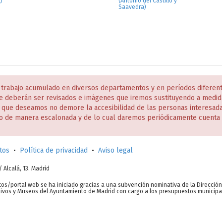
)
(Antonio del Castillo y
Saavedra)
 trabajo acumulado en diversos departamentos y en períodos diferen
e deberán ser revisados e imágenes que iremos sustituyendo a medida
s que deseamos no demore la accesibilidad de las personas interesa
o de manera escalonada y de lo cual daremos periódicamente cuenta 
tos
•
Política de privacidad
•
Aviso legal
c/ Alcalá, 13. Madrid
tos/portal web se ha iniciado gracias a una subvención nominativa de la Direcció
chivos y Museos del Ayuntamiento de Madrid con cargo a los presupuestos municipa