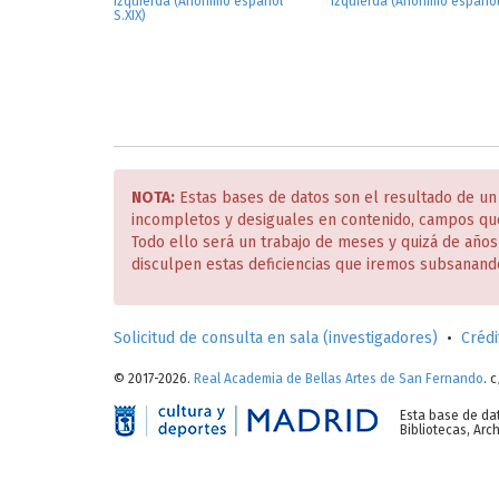
izquierda (Anónimo español
izquierda (Anónimo español
S.XIX)
NOTA:
Estas bases de datos son el resultado de un
incompletos y desiguales en contenido, campos qu
Todo ello será un trabajo de meses y quizá de año
disculpen estas deficiencias que iremos subsanand
Solicitud de consulta en sala (investigadores)
•
Crédi
© 2017-2026.
Real Academia de Bellas Artes de San Fernando
. 
Esta base de da
Bibliotecas, Ar