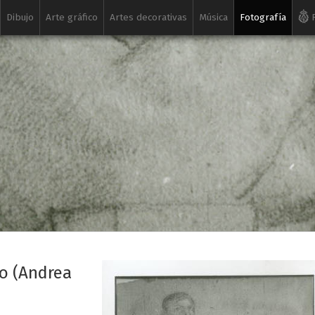
Dibujo
Arte gráfico
Artes decorativas
Música
Fotografía
R
o (Andrea