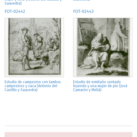
Saavedra)
FOT-02442
FOT-02443
Estudio de campesino con tambor,
Estudio de ermitaño sentado
campesinos y vaca (Antonio del
leyendo y una mujer de pie (José
Castillo y Saavedra)
Camarón y Meliá)