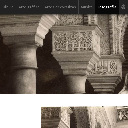
Dibujo
Arte gráfico
Artes decorativas
Música
Fotografía
R