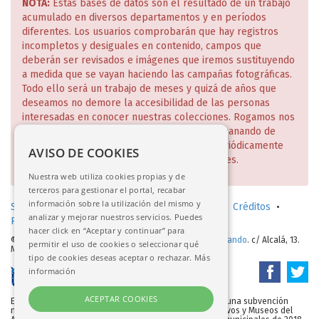
NOTA:
Estas bases de datos son el resultado de un trabajo
acumulado en diversos departamentos y en períodos
diferentes. Los usuarios comprobarán que hay registros
incompletos y desiguales en contenido, campos que
deberán ser revisados e imágenes que iremos sustituyendo
a medida que se vayan haciendo las campañas fotográficas.
Todo ello será un trabajo de meses y quizá de años que
deseamos no demore la accesibilidad de las personas
interesadas en conocer nuestras colecciones. Rogamos nos
disculpen estas deficiencias que iremos subsanando de
manera escalonada y de lo cual daremos periódicamente
AVISO DE COOKIES
cuenta en nuestra página web y redes sociales.
Nuestra web utiliza cookies propias y de
terceros para gestionar el portal, recabar
información sobre la utilización del mismo y
Solicitud de consulta en sala (investigadores)
•
Créditos
•
analizar y mejorar nuestros servicios. Puedes
Política de privacidad
•
Aviso legal
hacer click en “Aceptar y continuar” para
© 2017-2026.
Real Academia de Bellas Artes de San Fernando
. c/ Alcalá, 13.
permitir el uso de cookies o seleccionar qué
Madrid
tipo de cookies deseas aceptar o rechazar.
Más
información
ACEPTAR COOKIES
Esta base de datos/portal web se ha iniciado gracias a una subvención
nominativa de la Dirección General de Bibliotecas, Archivos y Museos del