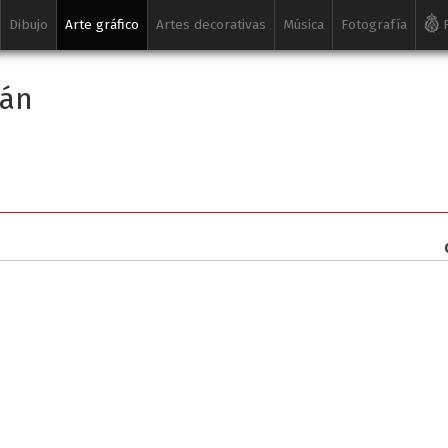
Dibujo
Arte gráfico
Artes decorativas
Música
Fotografía
R
nán