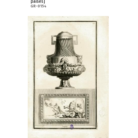
países]
GR-0154