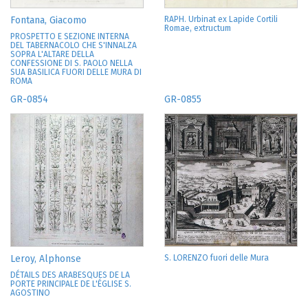
Fontana, Giacomo
RAPH. Urbinat ex Lapide Cortili
Romae, extructum
PROSPETTO E SEZIONE INTERNA
DEL TABERNACOLO CHE S'INNALZA
SOPRA L'ALTARE DELLA
CONFESSIONE DI S. PAOLO NELLA
SUA BASILICA FUORI DELLE MURA DI
ROMA
GR-0854
GR-0855
Leroy, Alphonse
S. LORENZO fuori delle Mura
DÉTAILS DES ARABESQUES DE LA
PORTE PRINCIPALE DE L'ÉGLISE S.
AGOSTINO