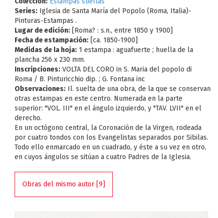
Colección:
Estampas sueltas
Series:
Iglesia de Santa María del Popolo (Roma, Italia)-
Pinturas-Estampas .
Lugar de edición:
[Roma? : s.n., entre 1850 y 1900]
Fecha de estampación:
[ca. 1850-1900]
Medidas de la hoja:
1 estampa : aguafuerte ; huella de la
plancha 256 x 230 mm.
Inscripciones:
VOLTA DEL CORO in S. Maria del popolo di
Roma / B. Pinturicchio dip. ; G. Fontana inc
Observaciones:
Il. suelta de una obra, de la que se conservan
otras estampas en este centro. Numerada en la parte
superior: "VOL. III" en el ángulo izquierdo, y "TAV. LVII" en el
derecho.
En un octógono central, la Coronación de la Virgen, rodeada
por cuatro tondos con los Evangelistas separados por Sibilas.
Todo ello enmarcado en un cuadrado, y éste a su vez en otro,
en cuyos ángulos se sitúan a cuatro Padres de la Iglesia.
Obras del mismo autor [9]