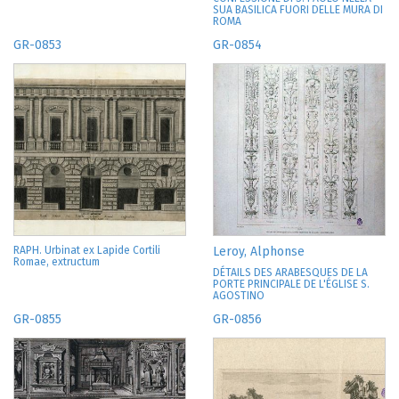
SUA BASILICA FUORI DELLE MURA DI
ROMA
GR-0853
GR-0854
RAPH. Urbinat ex Lapide Cortili
Leroy, Alphonse
Romae, extructum
DÉTAILS DES ARABESQUES DE LA
PORTE PRINCIPALE DE L'ÉGLISE S.
AGOSTINO
GR-0855
GR-0856