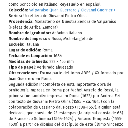
como Scricciolo en italiano, Reyezuelo en español
Colección:
Valparaíso (Juan Guerrero / Giovanni Guerrieri)
Series:
Uccelliera de Giovanni Pietro Olina
Procedencia:
Monasterio de Nuestra Señora de Valparaíso
(Peleas de Arriba, Zamora)
Nombre del grabador:
Anónimo italiano
Nombre del impresor:
Rossi, Michelangelo de
Escuela:
Italiana
Lugar de edición:
Roma
Fecha de estampación:
1684
Medidas de la huella:
222 x 155 mm
Tipo de papel:
Verjurado ahuesado
Observaciones:
Forma parte del tomo ABES / XX formado por
Juan Guerrero en Roma.
Segunda edición incompleta de esta importante obra de
ornitología impresa en Roma por Michel Angelo de Rossi, la
primera fue también impresa en Roma (1622) por Andrea Fei,
con texto de Giovanni Pietro Olina (1585 – ca. 1645) con la
colaboración de Cassiano dal Pozzo (1588-1657), a quien está
dedicada, que consta de 23 estampas (la original consta de 66)
de Francesco Solimena (1564-1624) y Antonio Tempesta (1555-
1630) a partir de dibujos del discípulo de este último Vincenzo