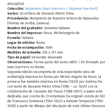
atricapilla)
Colección:
Valparaíso (Juan Guerrero / Giovanni Guerrieri)
Series:
Uccelliera de Giovanni Pietro Olina
Procedencia:
Monasterio de Nuestra Señora de Valparaíso
(Peleas de Arriba, Zamora)
Nombre del grabador:
Anónimo italiano
Nombre del impresor:
Rossi, Michelangelo de
Escuela:
Italiana
Lugar de edición:
Roma
Fecha de estampación:
1684
Medidas de la huella:
226 x 157 mm
Tipo de papel:
Verjurado ahuesado
Observaciones:
Forma parte del tomo ABES / XX formado por
Juan Guerrero en Roma.
Segunda edición incompleta de esta importante obra de
ornitología impresa en Roma por Michel Angelo de Rossi, la
primera fue también impresa en Roma (1622) por Andrea Fei,
con texto de Giovanni Pietro Olina (1585 – ca. 1645) con la
colaboración de Cassiano dal Pozzo (1588-1657), a quien está
dedicada, que consta de 23 estampas (la original consta de 66)
de Francesco Solimena (1564-1624) y Antonio Tempesta (1555-
1630) a partir de dibujos del discípulo de este último Vincenzo