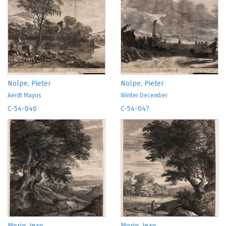
Nolpe, Pieter
Nolpe, Pieter
Aerdt Mayus
Winter December
C-54-046
C-54-047
Morin, Jean
Morin, Jean