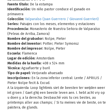
Fuente título:
De la estampa
Identificación:
Un niño pastor conduce el ganado en
primavera
Colección:
Valparaíso (Juan Guerrero / Giovanni Guerrieri)
Series:
Paisajes con los meses, elementos y estaciones
Procedencia:
Monasterio de Nuestra Señora de Valparaíso
(Peleas de Arriba, Zamora)
Nombre del grabador:
Nolpe, Pieter
Nombre del inventor:
Potter, Pieter Symonsz
Nombre del impresor:
Nolpe, Pieter
Escuela:
Flamenca
Lugar de edición:
Amsterdam
Medidas de la huella:
408 x 524 mm
Técnica:
Aguafuerte y buril
Tipo de papel:
Verjurado ahuesado
Inscripciones:
En la zona inferior central: Lente / APRILIS /
Pieter Nolpe fecit & Excud.
A la izquierda: Loop lightimis siet de beesten ter weijden weer
int groen / Gaet ghij een beeste leven aen. I. hebt acht vry op
u doen y, a la derecha: Desbauché vois tu ces bestes, au
printemps aller aux champs; / Si tu meines vie de beste, on te
paistera, de glands.