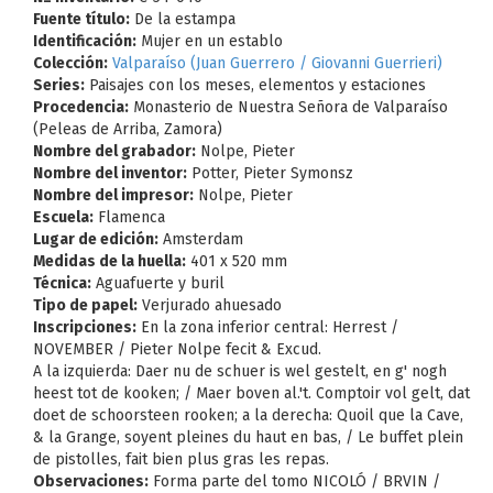
Fuente título:
De la estampa
Identificación:
Mujer en un establo
Colección:
Valparaíso (Juan Guerrero / Giovanni Guerrieri)
Series:
Paisajes con los meses, elementos y estaciones
Procedencia:
Monasterio de Nuestra Señora de Valparaíso
(Peleas de Arriba, Zamora)
Nombre del grabador:
Nolpe, Pieter
Nombre del inventor:
Potter, Pieter Symonsz
Nombre del impresor:
Nolpe, Pieter
Escuela:
Flamenca
Lugar de edición:
Amsterdam
Medidas de la huella:
401 x 520 mm
Técnica:
Aguafuerte y buril
Tipo de papel:
Verjurado ahuesado
Inscripciones:
En la zona inferior central: Herrest /
NOVEMBER / Pieter Nolpe fecit & Excud.
A la izquierda: Daer nu de schuer is wel gestelt, en g' nogh
heest tot de kooken; / Maer boven al.'t. Comptoir vol gelt, dat
doet de schoorsteen rooken; a la derecha: Quoil que la Cave,
& la Grange, soyent pleines du haut en bas, / Le buffet plein
de pistolles, fait bien plus gras les repas.
Observaciones:
Forma parte del tomo NICOLÓ / BRVIN /