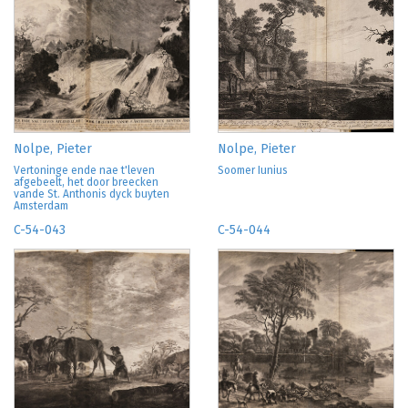
Nolpe, Pieter
Nolpe, Pieter
Vertoninge ende nae t'leven
Soomer Iunius
afgebeelt, het door breecken
vande St. Anthonis dyck buyten
Amsterdam
C-54-043
C-54-044