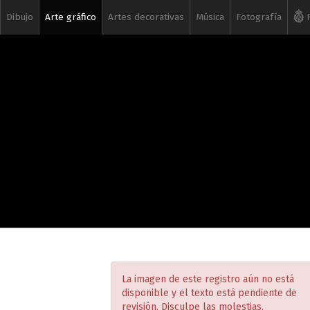
Dibujo
Arte gráfico
Artes decorativas
Música
Fotografía
R
La imagen de este registro aún no está
disponible y el texto está pendiente de
revisión. Disculpe las molestias.