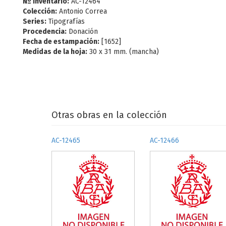
Nº Inventario:
AC-12464
Colección:
Antonio Correa
Series:
Tipografías
Procedencia:
Donación
Fecha de estampación:
[1652]
Medidas de la hoja:
30 x 31 mm. (mancha)
Otras obras en la colección
AC-12465
AC-12466