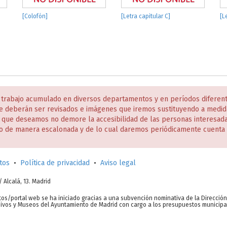
[Colofón]
[Letra capitular C]
[L
 trabajo acumulado en diversos departamentos y en períodos diferen
e deberán ser revisados e imágenes que iremos sustituyendo a medida
s que deseamos no demore la accesibilidad de las personas interesa
o de manera escalonada y de lo cual daremos periódicamente cuenta 
tos
•
Política de privacidad
•
Aviso legal
c/ Alcalá, 13. Madrid
tos/portal web se ha iniciado gracias a una subvención nominativa de la Direcció
chivos y Museos del Ayuntamiento de Madrid con cargo a los presupuestos municipa