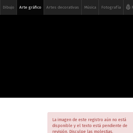
Dibujo
Arte gráfico
Artes decorativas
Música
Fotografía
R
La imagen de este registro aún no está
disponible y el texto está pendiente de
revisión. Disculpe las molestias.