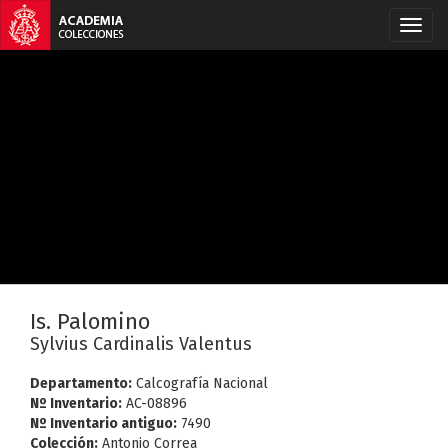
Is. Palomino
Sylvius Cardinalis Valentus
Departamento:
Calcografía Nacional
Nº Inventario:
AC-08896
Nº Inventario antiguo:
7490
Colección:
Antonio Correa