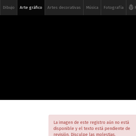
Dibujo
Arte gráfico
Artes decorativas
Música
Fotografía
R
La imagen de este registro aún no está
disponible y el texto está pendiente de
revisión. Disculpe las molestias.