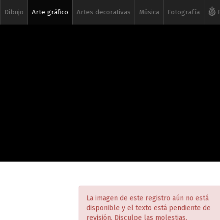
Dibujo
Arte gráfico
Artes decorativas
Música
Fotografía
R
La imagen de este registro aún no está
disponible y el texto está pendiente de
revisión. Disculpe las molestias.