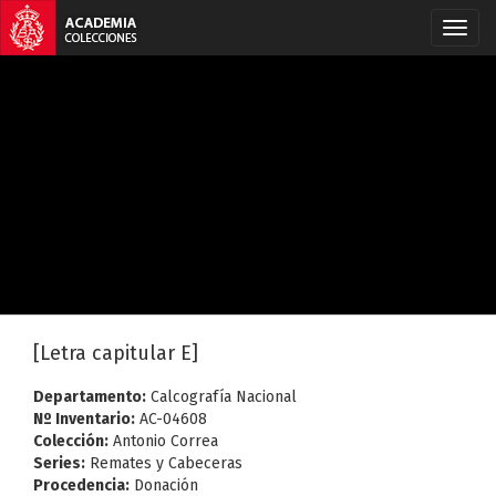
[Letra capitular E]
Departamento:
Calcografía Nacional
Nº Inventario:
AC-04608
Colección:
Antonio Correa
Series:
Remates y Cabeceras
Procedencia:
Donación