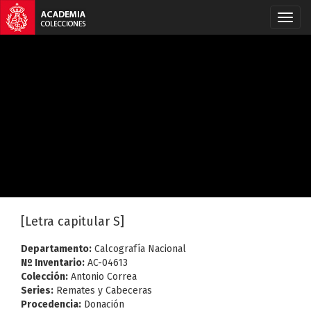
[Letra capitular S]
Departamento:
Calcografía Nacional
Nº Inventario:
AC-04613
Colección:
Antonio Correa
Series:
Remates y Cabeceras
Procedencia:
Donación