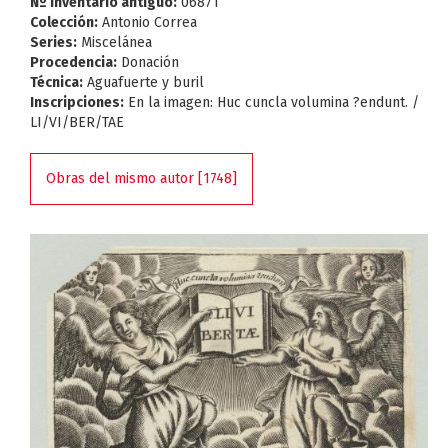
Nº Inventario antiguo:
06871
Colección:
Antonio Correa
Series:
Miscelánea
Procedencia:
Donación
Técnica:
Aguafuerte y buril
Inscripciones:
En la imagen: Huc cuncla volumina ?endunt. /
LI/VI/BER/TAE
Obras del mismo autor [1748]