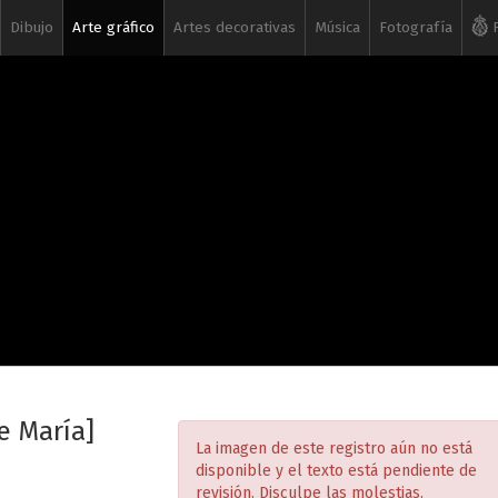
Dibujo
Arte gráfico
Artes decorativas
Música
Fotografía
R
e María]
La imagen de este registro aún no está
disponible y el texto está pendiente de
revisión. Disculpe las molestias.