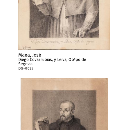
Maea, José
s
Diego Covarrubias, y Leiva, Ob
po de
Segovia
DG-0035