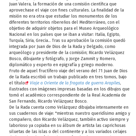
Juan Valera, la formación de una comisión científica que
aprovechase el viaje con fines culturales. La finalidad de la
misión no era otra que estudiar los monumentos de los
diferentes territorios ribereños del Mediterráneo, con el
objetivo de adquirir objetos para el Museo Arqueológico
Nacional en los países que se iban a visitar: Italia, Egipto,
Turquía, Siria, Grecia... Tras su aprobación la comisión quedó
integrada por Juan de Dios de la Rada y Delgado, como
arqueólogo y presidente de la comisión; Ricardo Velázquez
Bosco, dibujante y fotógrafo, y Jorge Zammit y Romero,
diplomático y experto en epigrafía y griego moderno.
Fruto de aquel fructífero viaje del verano del 71 Juan de Dios
de la Rada escribió un trabajo publicado en tres tomos, bajo
el título
Viaje a Oriente de la fragata de guerra Arapiles
,
ilustrados con imágenes impresas basadas en los dibujos que
tomó el académico correspondiente de la Real Academia de
San Fernando, Ricardo Velázquez Bosco.
De la Rada cuenta como Velázquez dibujaba intensamente en
sus cuadernos de viaje: "mientras nuestro queridísimo amigo y
compañero, don Ricardo Velázquez, también activo siempre y
laborioso ya copiaba en su álbum de artista las caprichosas
siluetas de las islas o del continente y a los variados celajes