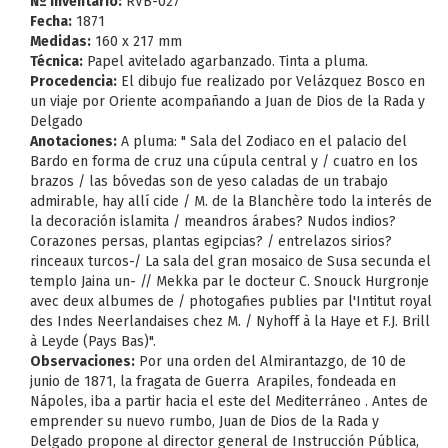
Nº Inventario:
RVB-027
Fecha:
1871
Medidas:
160 x 217 mm
Técnica:
Papel avitelado agarbanzado. Tinta a pluma.
Procedencia:
El dibujo fue realizado por Velázquez Bosco en
un viaje por Oriente acompañando a Juan de Dios de la Rada y
Delgado
Anotaciones:
A pluma: " Sala del Zodiaco en el palacio del
Bardo en forma de cruz una cúpula central y / cuatro en los
brazos / las bóvedas son de yeso caladas de un trabajo
admirable, hay allí cide / M. de la Blanchère todo la interés de
la decoración islamita / meandros árabes? Nudos indios?
Corazones persas, plantas egipcias? / entrelazos sirios?
rinceaux turcos-/ La sala del gran mosaico de Susa secunda el
templo Jaina un- // Mekka par le docteur C. Snouck Hurgronje
avec deux albumes de / photogafies publies par l'Intitut royal
des Indes Neerlandaises chez M. / Nyhoff à la Haye et F.J. Brill
à Leyde (Pays Bas)".
Observaciones:
Por una orden del Almirantazgo, de 10 de
junio de 1871, la fragata de Guerra Arapiles, fondeada en
Nápoles, iba a partir hacia el este del Mediterráneo . Antes de
emprender su nuevo rumbo, Juan de Dios de la Rada y
Delgado propone al director general de Instrucción Pública,