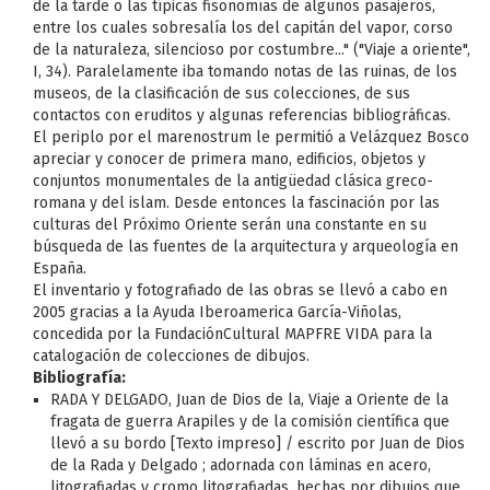
de la tarde o las típicas fisonomías de algunos pasajeros,
entre los cuales sobresalía los del capitán del vapor, corso
de la naturaleza, silencioso por costumbre..." ("Viaje a oriente",
I, 34). Paralelamente iba tomando notas de las ruinas, de los
museos, de la clasificación de sus colecciones, de sus
contactos con eruditos y algunas referencias bibliográficas.
El periplo por el marenostrum le permitió a Velázquez Bosco
apreciar y conocer de primera mano, edificios, objetos y
conjuntos monumentales de la antigüedad clásica greco-
romana y del islam. Desde entonces la fascinación por las
culturas del Próximo Oriente serán una constante en su
búsqueda de las fuentes de la arquitectura y arqueología en
España.
El inventario y fotografiado de las obras se llevó a cabo en
2005 gracias a la Ayuda Iberoamerica García-Viñolas,
concedida por la FundaciónCultural MAPFRE VIDA para la
catalogación de colecciones de dibujos.
Bibliografía:
RADA Y DELGADO, Juan de Dios de la, Viaje a Oriente de la
fragata de guerra Arapiles y de la comisión científica que
llevó a su bordo [Texto impreso] / escrito por Juan de Dios
de la Rada y Delgado ; adornada con láminas en acero,
litografiadas y cromo litografiadas, hechas por dibujos que